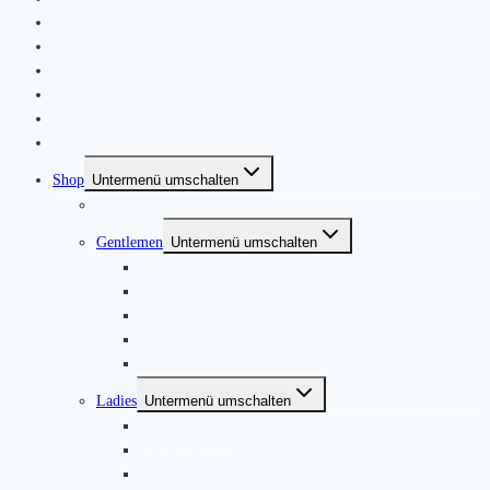
|
About
News
Kontakt
Friends & Bands
|
Shop
Untermenü umschalten
Produkte
Gentlemen
Untermenü umschalten
Jackets
Jumpers
Shirts
T-Shirts
Trousers ACE
Ladies
Untermenü umschalten
Blouses & Tops
Dresses & Skirts
Jackets