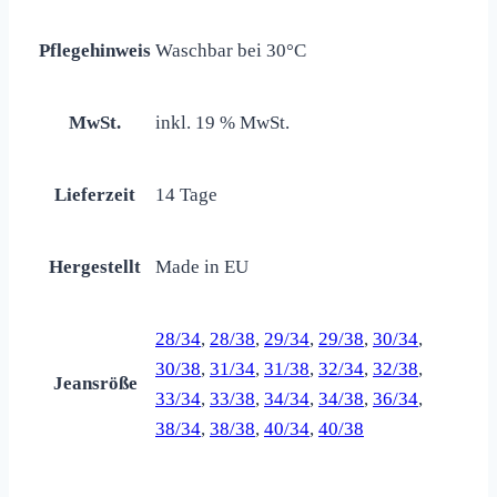
Pflegehinweis
Waschbar bei 30°C
MwSt.
inkl. 19 % MwSt.
Lieferzeit
14 Tage
Hergestellt
Made in EU
28/34
,
28/38
,
29/34
,
29/38
,
30/34
,
30/38
,
31/34
,
31/38
,
32/34
,
32/38
,
Jeansröße
33/34
,
33/38
,
34/34
,
34/38
,
36/34
,
38/34
,
38/38
,
40/34
,
40/38