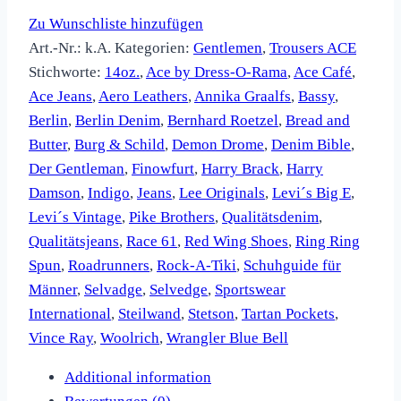
Zu Wunschliste hinzufügen
Art.-Nr.:
k.A.
Kategorien:
Gentlemen
,
Trousers ACE
Stichworte:
14oz.
,
Ace by Dress-O-Rama
,
Ace Café
,
Ace Jeans
,
Aero Leathers
,
Annika Graalfs
,
Bassy
,
Berlin
,
Berlin Denim
,
Bernhard Roetzel
,
Bread and
Butter
,
Burg & Schild
,
Demon Drome
,
Denim Bible
,
Der Gentleman
,
Finowfurt
,
Harry Brack
,
Harry
Damson
,
Indigo
,
Jeans
,
Lee Originals
,
Levi´s Big E
,
Levi´s Vintage
,
Pike Brothers
,
Qualitätsdenim
,
Qualitätsjeans
,
Race 61
,
Red Wing Shoes
,
Ring Ring
Spun
,
Roadrunners
,
Rock-A-Tiki
,
Schuhguide für
Männer
,
Selvadge
,
Selvedge
,
Sportswear
International
,
Steilwand
,
Stetson
,
Tartan Pockets
,
Vince Ray
,
Woolrich
,
Wrangler Blue Bell
Additional information