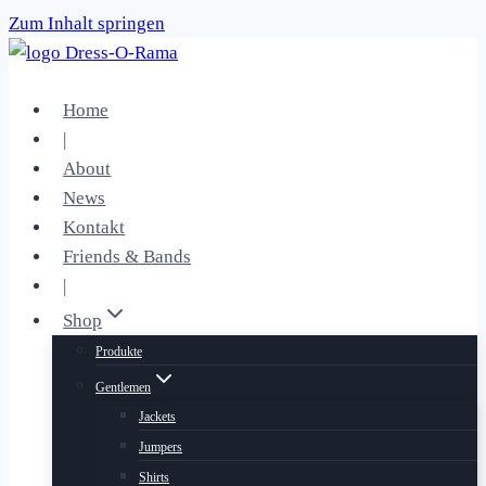
Zum Inhalt springen
Home
|
About
News
Kontakt
Friends & Bands
|
Shop
Produkte
Gentlemen
Jackets
Jumpers
Shirts