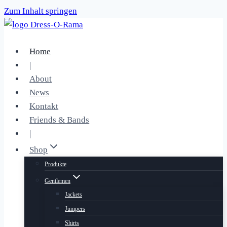
Zum Inhalt springen
Home
|
About
News
Kontakt
Friends & Bands
|
Shop
Produkte
Gentlemen
Jackets
Jumpers
Shirts