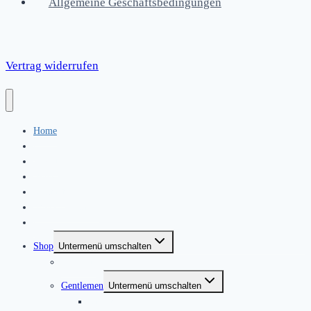
Allgemeine Geschäftsbedingungen
Vertrag widerrufen
Home
|
About
News
Kontakt
Friends & Bands
|
Shop
Untermenü umschalten
Produkte
Gentlemen
Untermenü umschalten
Jackets