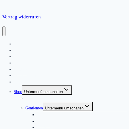
Vertrag widerrufen
Home
|
About
News
Kontakt
Friends & Bands
|
Shop
Untermenü umschalten
Produkte
Gentlemen
Untermenü umschalten
Jackets
Jumpers
Shirts