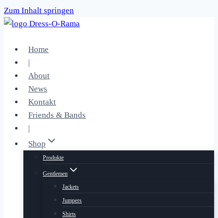
Zum Inhalt springen
Home
|
About
News
Kontakt
Friends & Bands
|
Shop
Produkte
Gentlemen
Jackets
Jumpers
Shirts