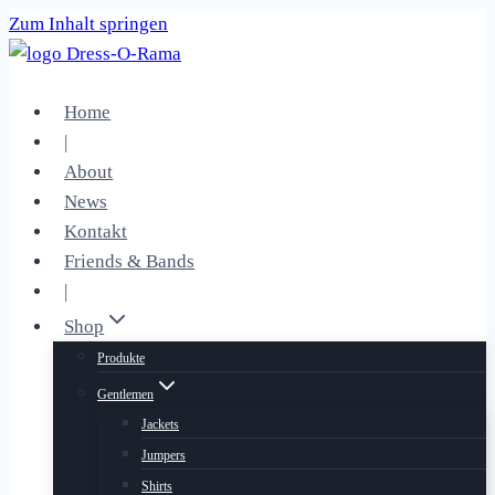
Zum Inhalt springen
Home
|
About
News
Kontakt
Friends & Bands
|
Shop
Produkte
Gentlemen
Jackets
Jumpers
Shirts