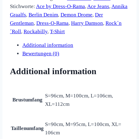
Stichworte:
Ace by Dress-O-Rama
,
Ace Jeans
,
Annika
Graalfs
,
Berlin Denim
,
Demon Drome
,
Der
Gentleman
,
Dress-O-Rama
,
Harry Damson
,
Rock´n
´Roll
,
Rockabilly
,
T-Shirt
Additional information
Bewertungen (0)
Additional information
S=96cm, M=100cm, L=106cm,
Brustumfang
XL=112cm
S=90cm, M=95cm, L=100cm, XL=
Taillenumfang
106cm