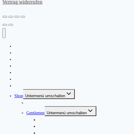
Vertrag widerrufen
Home
|
About
News
Kontakt
Friends & Bands
|
Shop
Untermenü umschalten
Produkte
Gentlemen
Untermenü umschalten
Jackets
Jumpers
Shirts