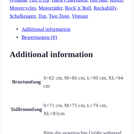
Motorcycles
,
Motorräder
,
Rock´n´Roll
,
Rockabilly
,
Schalkragen
,
Top
,
Two Tone
,
Vintage
Additional information
Bewertungen (0)
Additional information
S=82 cm, M=86 cm, L=90 cm, XL=94
Brustumfang
cm
S=71 cm, M=75 cm, L=79 cm,
Taillenumfang
XL=83cm
Bitte die gewünschte Größe während