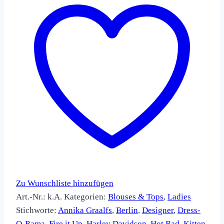
Zu Wunschliste hinzufügen
Art.-Nr.:
k.A.
Kategorien:
Blouses & Tops
,
Ladies
Stichworte:
Annika Graalfs
,
Berlin
,
Designer
,
Dress-
O-Rama
,
Fire it Up
,
Harley Davidson
,
Hot Rad
,
Kitten
,