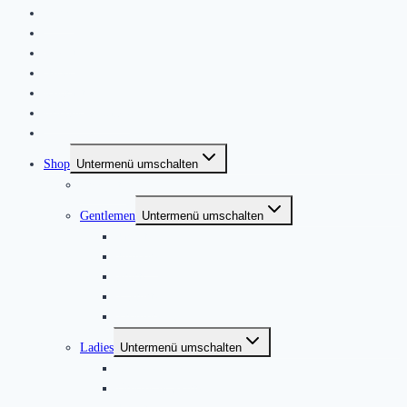
Home
|
About
News
Kontakt
Friends & Bands
|
Shop
Untermenü umschalten
Produkte
Gentlemen
Untermenü umschalten
Jackets
Jumpers
Shirts
T-Shirts
Trousers ACE
Ladies
Untermenü umschalten
Blouses & Tops
Dresses & Skirts