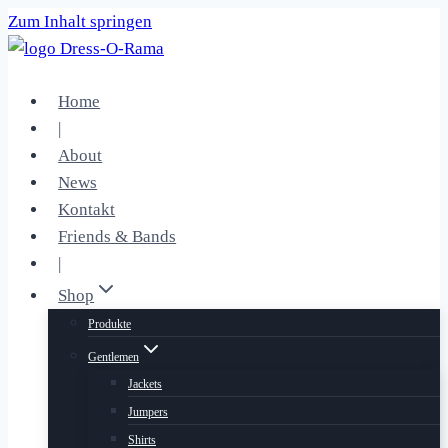
Zum Inhalt springen
Home
|
About
News
Kontakt
Friends & Bands
|
Shop
Produkte
Gentlemen
Jackets
Jumpers
Shirts