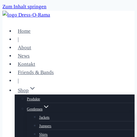
Zum Inhalt springen
Home
|
About
News
Kontakt
Friends & Bands
|
Shop
Produkte
Gentlemen
Jackets
Jumpers
Shirts