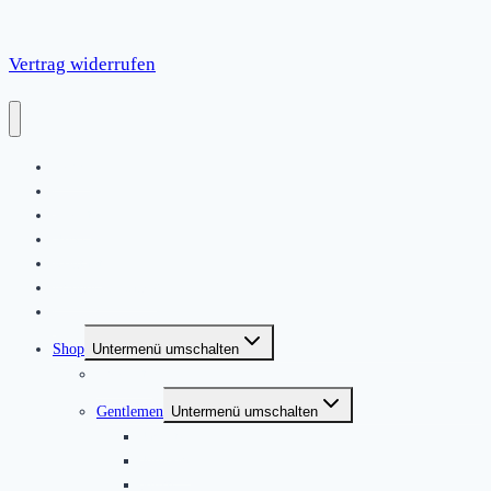
Vertrag widerrufen
Home
|
About
News
Kontakt
Friends & Bands
|
Shop
Untermenü umschalten
Produkte
Gentlemen
Untermenü umschalten
Jackets
Jumpers
Shirts