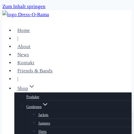
Zum Inhalt springen
Home
|
About
News
Kontakt
Friends & Bands
|
Shop
Produkte
Gentlemen
Jackets
Jumpers
Shirts