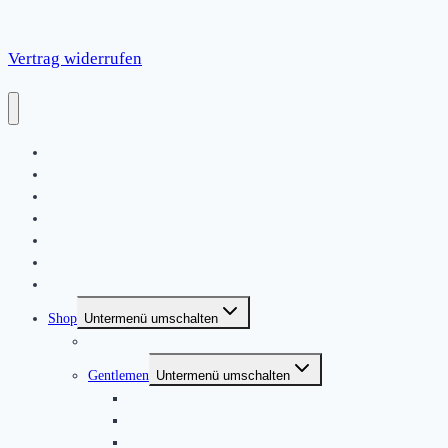
Vertrag widerrufen
Home
|
About
News
Kontakt
Friends & Bands
|
Shop
Untermenü umschalten
Produkte
Gentlemen
Untermenü umschalten
Jackets
Jumpers
Shirts