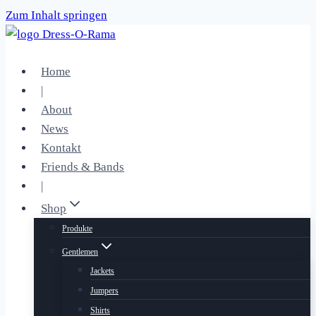
Zum Inhalt springen
Home
|
About
News
Kontakt
Friends & Bands
|
Shop
Produkte
Gentlemen
Jackets
Jumpers
Shirts